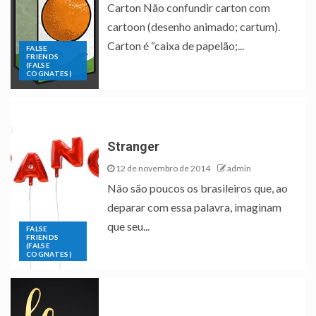
Carton Não confundir carton com
cartoon (desenho animado; cartum).
Carton é “caixa de papelão;...
FALSE
FRIENDS
(FALSE
COGNATES)
Stranger
12 de novembro de 2014
admin
Não são poucos os brasileiros que, ao
deparar com essa palavra, imaginam
que seu...
FALSE
FRIENDS
(FALSE
COGNATES)