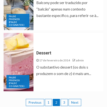
Balcony pode ser traduzido por
“balcão” apenas num contexto
bastante específico, para referir-se à...
FALSE
FRIENDS
(FALSE
COGNATES)
Dessert
17 de fevereiro de 2014
admin
O substantivo dessert (os dois s
produzem o som de z) é mais um...
FALSE
FRIENDS
(FALSE
COGNATES)
Previous
1
2
3
Next