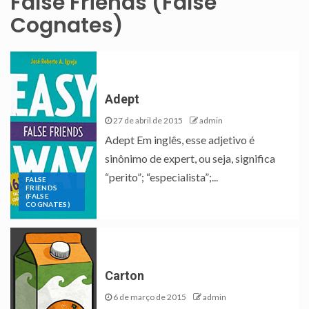
False Friends (False
Cognates)
Adept
27 de abril de 2015
admin
Adept Em inglês, esse adjetivo é
sinônimo de expert, ou seja, significa
“perito”; “especialista”;...
FALSE
FRIENDS
(FALSE
COGNATES)
Carton
6 de março de 2015
admin