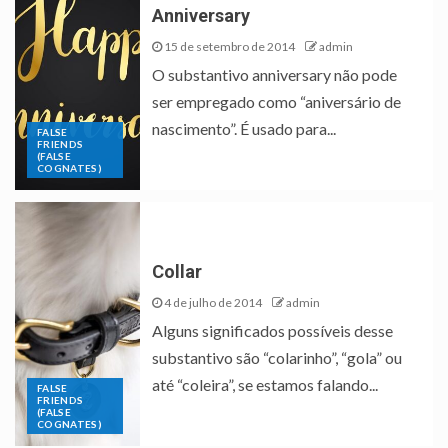
Anniversary
15 de setembro de 2014
admin
O substantivo anniversary não pode
ser empregado como “aniversário de
nascimento”. É usado para...
FALSE
FRIENDS
(FALSE
COGNATES)
Collar
4 de julho de 2014
admin
Alguns significados possíveis desse
substantivo são “colarinho”, “gola” ou
até “coleira”, se estamos falando...
FALSE
FRIENDS
(FALSE
COGNATES)