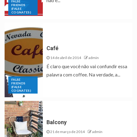
não é...
FALSE
FRIENDS
(FALSE
COGNATES)
Café
14 de abril de 2014
admin
É claro que você não vai confundir essa
palavra com coffee. Na verdade, a...
FALSE
FRIENDS
(FALSE
COGNATES)
Balcony
21 de março de 2014
admin