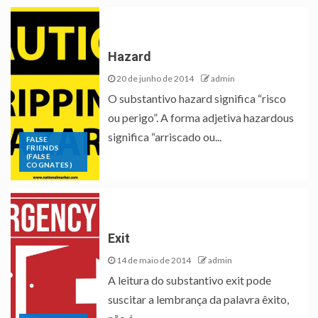
Hazard
20 de junho de 2014
admin
O substantivo hazard significa “risco
ou perigo”. A forma adjetiva hazardous
significa “arriscado ou...
FALSE
FRIENDS
(FALSE
COGNATES)
Exit
14 de maio de 2014
admin
A leitura do substantivo exit pode
suscitar a lembrança da palavra êxito,