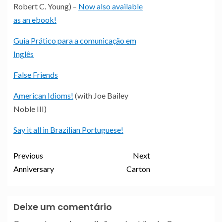
Robert C. Young) –
Now also available
as an ebook!
Guia Prático para a comunicação em
Inglês
False Friends
American Idioms!
(with Joe Bailey
Noble III)
Say it all in Brazilian Portuguese!
Previous
Next
Anniversary
Carton
Deixe um comentário