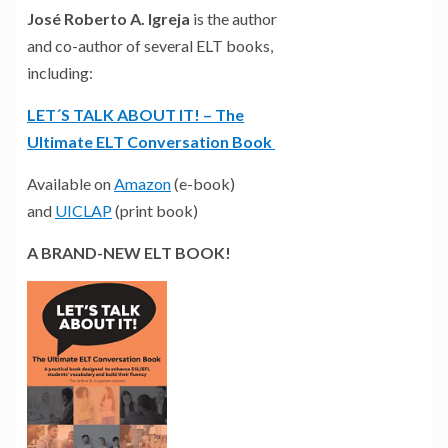
José Roberto A. Igreja
is the author
and co-author of several ELT books,
including:
LET´S TALK ABOUT IT! – The
Ultimate ELT Conversation Book
Available on
Amazon
(e-book)
and
UICLAP
(print book)
A BRAND-NEW ELT BOOK!