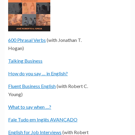
600 Phrasal Verbs
(with Jonathan T.
Hogan)
Talking Business
How do you say … in English?
Fluent Business English
(with Robert C.
Young)
What to say when …?
Fale Tudo em Inglês AVANÇADO
English for Job Interviews
(with Robert