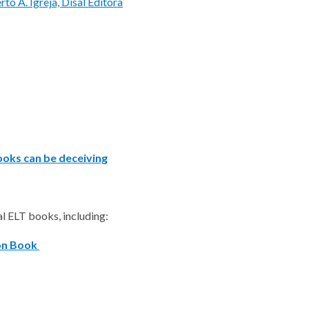
rto A. Igreja, Disal Editora
ooks can be deceiving
al ELT books, including:
on Book