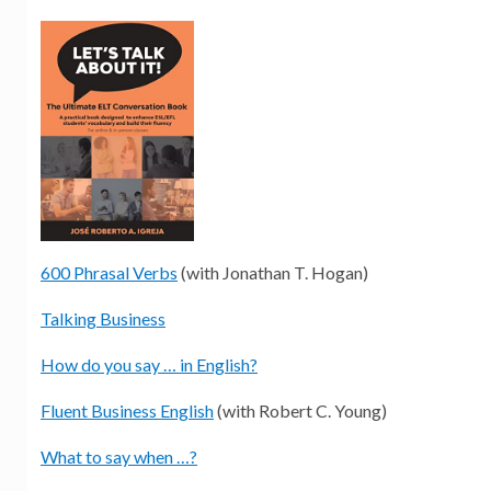
600 Phrasal Verbs
(with Jonathan T. Hogan)
Talking Business
How do you say … in English?
Fluent Business English
(with Robert C. Young)
What to say when …?