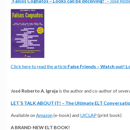
“
Falsos Cognatos – Looks can be deceiving!
” – José Robe
Click here to read the article
False Friends – Watch out! L
José Roberto A. Igreja
is the author and co-author of sever
LET´S TALK ABOUT IT! – The Ultimate ELT Conversati
Available on
Amazon
(e-book) and
UICLAP
(print book)
A BRAND-NEW ELT BOOK!