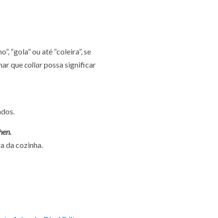
, “gola” ou até “coleira”, se
char que
collar
possa significar
ados.
hen.
ra da cozinha.