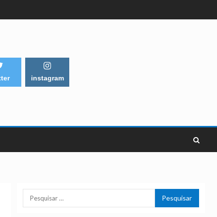
tter
instagram