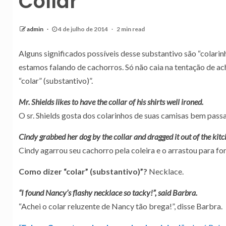
Collar
admin
4 de julho de 2014
2 min read
Alguns significados possíveis desse substantivo são “colarinho”
estamos falando de cachorros. Só não caia na tentação de a
“colar” (substantivo)”.
Mr. Shields likes to have the collar of his shirts well ironed.
O sr. Shields gosta dos colarinhos de suas camisas bem pass
Cindy grabbed her dog by the collar and dragged it out of the kitc
Cindy agarrou seu cachorro pela coleira e o arrastou para fo
Como dizer “colar” (substantivo)”?
Necklace.
“I found Nancy’s flashy necklace so tacky!”, said Barbra.
“Achei o colar reluzente de Nancy tão brega!”, disse Barbra.