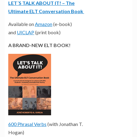
LET´S TALK ABOUT IT! – The
Ultimate ELT Conversation Book
Available on
Amazon
(e-book)
and
UICLAP
(print book)
A BRAND-NEW ELT BOOK!
600 Phrasal Verbs
(with Jonathan T.
Hogan)