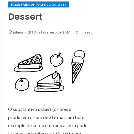
FALSE FRIENDS (FALSE COGNATES)
Dessert
admin
17 de fevereiro de 2014
2 min read
O substantivo
dessert
(os dois
s
produzem o som de
z
) é mais um bom
exemplo de como uma única letra pode
fazer grande diferença.
Dessert
, com