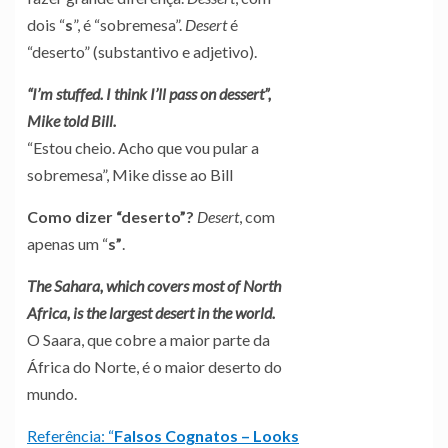
dois “
s
”, é “sobremesa”.
Desert
é
“deserto” (substantivo e adjetivo).
“I’m stuffed. I think I’ll pass on dessert”,
Mike told Bill.
“Estou cheio. Acho que vou pular a
sobremesa”, Mike disse ao Bill
Como
dizer “deserto”?
Desert
, com
apenas um “
s”
.
The Sahara, which covers most of North
Africa, is the largest desert in the world.
O Saara, que cobre a maior parte da
África do Norte, é o maior deserto do
mundo.
Referência: “
Falsos Cognatos – Looks