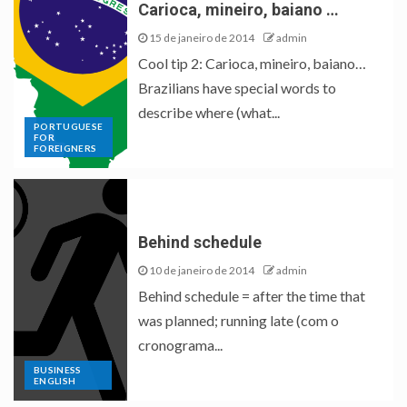
Carioca, mineiro, baiano …
15 de janeiro de 2014
admin
Cool tip 2: Carioca, mineiro, baiano…
Brazilians have special words to
describe where (what...
PORTUGUESE
FOR
FOREIGNERS
Behind schedule
10 de janeiro de 2014
admin
Behind schedule = after the time that
was planned; running late (com o
cronograma...
BUSINESS
ENGLISH