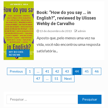
Book: “How do you say … in
English?”, reviewed by Ulisses
Wehby de Carvalho
13 de dezembro de 2013
admin
Aposto que, pelo menos uma vez na
vida, você não encontrou uma resposta
satisfatória...
MY BOOKS:
REVIEWS
Previous
1
…
41
42
43
44
45
46
47
…
51
Next