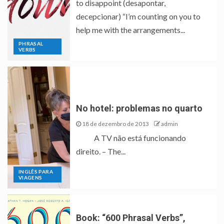
to disappoint (desapontar,
decepcionar) “I’m counting on you to
help me with the arrangements...
PHRASAL
VERBS
No hotel: problemas no quarto
18 de dezembro de 2013
admin
A TV não está funcionando
direito. – The...
INGLÊS PARA
VIAGENS
Book: “600 Phrasal Verbs”,