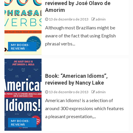
reviewed by José Olavo de
Amorim
13 de dezembro de 2013
admin
Although most Brazilians might be
aware of the fact that using English
phrasal verbs...
MY BOOKS:
REVIEWS
Book: “American Idioms”,
reviewed by Nancy Lake
13 de dezembro de 2013
admin
American Idioms! is a selection of
around 300 expressions which features
a pleasant presentation,...
MY BOOKS:
REVIEWS