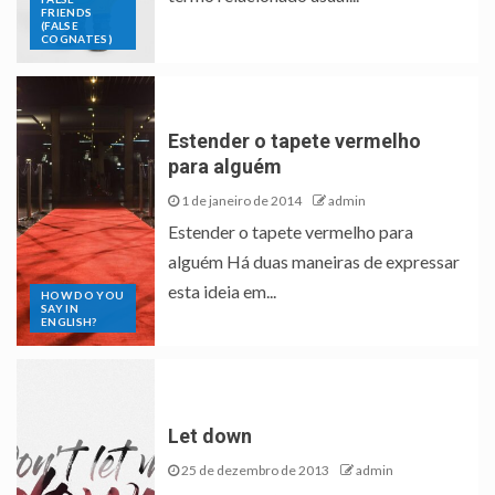
FRIENDS
(FALSE
COGNATES)
Estender o tapete vermelho
para alguém
1 de janeiro de 2014
admin
Estender o tapete vermelho para
alguém Há duas maneiras de expressar
esta ideia em...
HOW DO YOU
SAY IN
ENGLISH?
Let down
25 de dezembro de 2013
admin