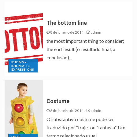
The bottom line
8 de janeiro de 2014
admin
the most important thing to consider;
the end result (o resultado final; a
conclusão)...
IDIOMS =
IDIOMATIC
EXPRESSIONS
Costume
6 de janeiro de 2014
admin
O substantivo costume pode ser
traduzido por “traje” ou “fantasia”. Um
termo relacionado usual...
FALSE