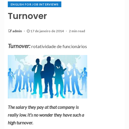
ENGLISH FOR JOB INTERVIEWS
Turnover
admin
17 de janeiro de 2014
2 min read
Turnover:
rotatividade de funcionários
The salary they pay at that company is
really low. It’s no wonder they have such a
high turnover.