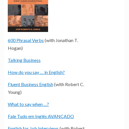
600 Phrasal Verbs
(with Jonathan T.
Hogan)
Talking Business
How do you say … in English?
Fluent Business English
(with Robert C.
Young)
What to say when …?
Fale Tudo em Inglês AVANÇADO
English for Job Interviews
(with Robert