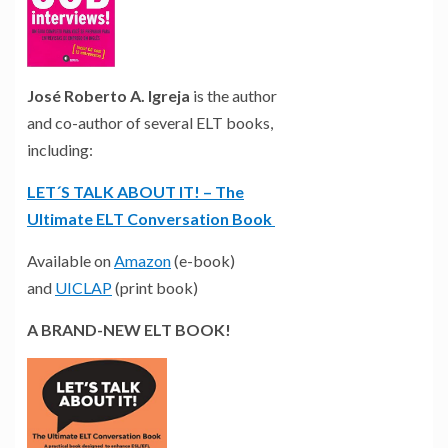
José Roberto A. Igreja
is the author
and co-author of several ELT books,
including:
LET´S TALK ABOUT IT! – The
Ultimate ELT Conversation Book
Available on
Amazon
(e-book)
and
UICLAP
(print book)
A BRAND-NEW ELT BOOK!