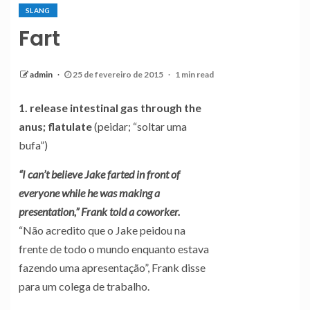
SLANG
Fart
admin
25 de fevereiro de 2015
1 min read
1. release intestinal gas through the
anus; flatulate
(peidar; “soltar uma
bufa”)
“I can’t believe Jake farted in front of
everyone while he was making a
presentation,” Frank told a coworker.
“Não acredito que o Jake peidou na
frente de todo o mundo enquanto estava
fazendo uma apresentação”, Frank disse
para um colega de trabalho.