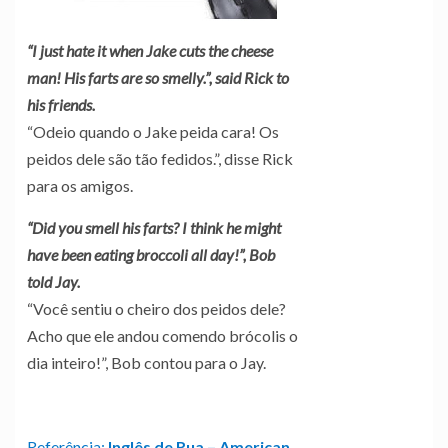
“I just hate it when Jake cuts the cheese
man! His farts are so smelly.”, said Rick to
his friends.
“Odeio quando o Jake peida cara! Os
peidos dele são tão fedidos.”, disse Rick
para os amigos.
“Did you smell his farts? I think he might
have been eating broccoli all day!”, Bob
told Jay.
“Você sentiu o cheiro dos peidos dele?
Acho que ele andou comendo brócolis o
dia inteiro!”, Bob contou para o Jay.
Referência:
Inglês de Rua – American