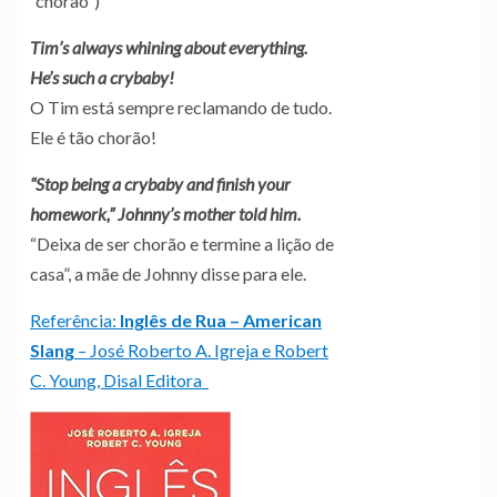
“chorão”)
Tim’s always whining about everything.
He’s such a crybaby!
O Tim está sempre reclamando de tudo.
Ele é tão chorão!
“Stop being a crybaby and finish your
homework,” Johnny’s mother told him.
“Deixa de ser chorão e termine a lição de
casa”, a mãe de Johnny disse para ele.
Referência:
Inglês de Rua – American
Slang
–
José Roberto A. Igreja e Robert
C. Young, Disal Editora