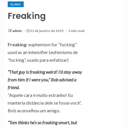
SLANG
Freaking
admin
21 de janeiro de 2019
2 min read
Freaking:
euphemism for “fucking”
used as an intensifier (eufemismo de
“fucking”, usado para enfatizar)
“That guy is freaking weird! I’d stay away
from him if I were you,” Bob advised a
friend.
“Aquele cara é muito estranho! Eu
manteria distância dele se fosse você”,
Bob aconselhou um amigo.
“Tom thinks he’s so freaking smart, but