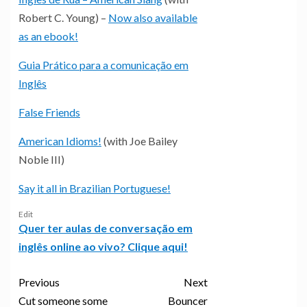
Robert C. Young) –
Now also available
as an ebook!
Guia Prático para a comunicação em
Inglês
False Friends
American Idioms!
(with Joe Bailey
Noble III)
Say it all in Brazilian Portuguese!
Edit
Quer ter aulas de conversação em
inglês online ao vivo? Clique aqui!
Previous
Next
Cut someone some
Bouncer