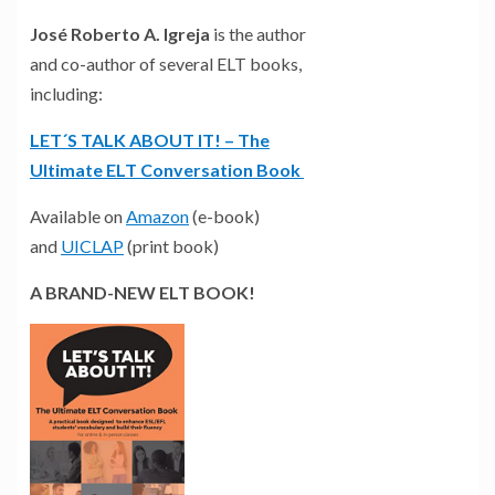
José Roberto A. Igreja
is the author
and co-author of several ELT books,
including:
LET´S TALK ABOUT IT! – The
Ultimate ELT Conversation Book
Available on
Amazon
(e-book)
and
UICLAP
(print book)
A BRAND-NEW ELT BOOK!