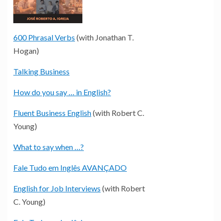
600 Phrasal Verbs
(with Jonathan T.
Hogan)
Talking Business
How do you say … in English?
Fluent Business English
(with Robert C.
Young)
What to say when …?
Fale Tudo em Inglês AVANÇADO
English for Job Interviews
(with Robert
C. Young)