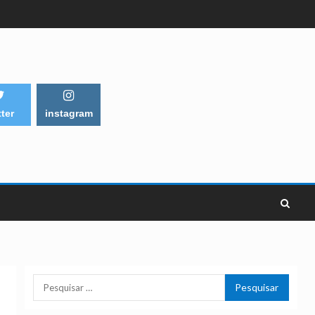
tter
instagram