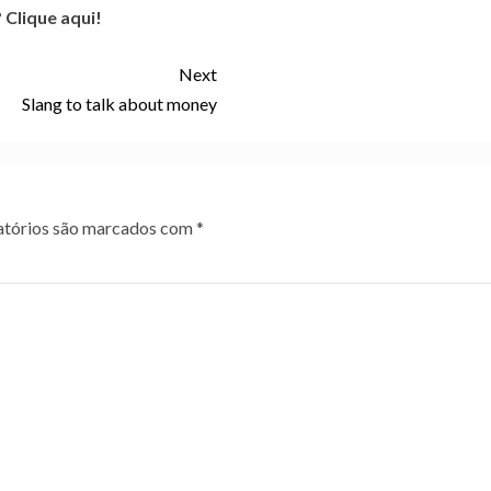
 Clique aqui!
Next
Slang to talk about money
tórios são marcados com
*