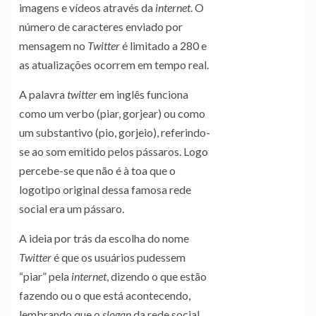
imagens e vídeos através da
internet
. O
número de caracteres enviado por
mensagem no
Twitter
é limitado a 280 e
as atualizações ocorrem em tempo real.
A palavra
twitter
em inglês funciona
como um verbo (piar, gorjear) ou como
um substantivo (pio, gorjeio), referindo-
se ao som emitido pelos pássaros. Logo
percebe-se que não é à toa que o
logotipo original dessa famosa rede
social era um pássaro.
A ideia por trás da escolha do nome
Twitter
é que os usuários pudessem
“piar” pela
internet
, dizendo o que estão
fazendo ou o que está acontecendo,
lembrando que o
slogan
da rede social