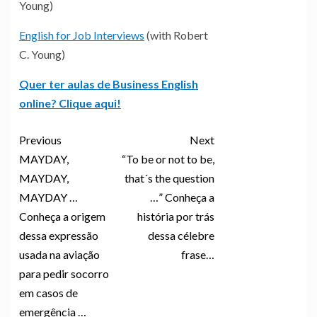
Young)
English for Job Interviews
(with Robert
C. Young)
Quer ter aulas de Business English
online? Clique aqui!
Previous
Next
MAYDAY,
“To be or not to be,
MAYDAY,
that´s the question
MAYDAY …
…” Conheça a
Conheça a origem
história por trás
dessa expressão
dessa célebre
usada na aviação
frase…
para pedir socorro
em casos de
emergência …