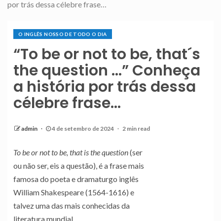
por trás dessa célebre frase…
O INGLÊS NOSSO DE TODO O DIA
“To be or not to be, that´s
the question …” Conheça
a história por trás dessa
célebre frase…
admin
4 de setembro de 2024
2 min read
To be or not to be, that is the question
(ser
ou não ser, eis a questão), é a frase mais
famosa do poeta e dramaturgo inglês
William Shakespeare (1564-1616) e
talvez uma das mais conhecidas da
literatura mundial.