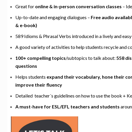
Great for
online & in-person conversation classes
– Ide
Up-to-date and engaging dialogues –
Free audio availab
& e-book)
589 Idioms & Phrasal Verbs introduced in a lively and ea
A good variety of activities to help students recycle and 
100+ compelling topics
/subtopics to talk about:
558 di
questions
Helps students
expand their vocabulary, hone their con
improve their fluency
Detailed teacher´s guidelines on how to use the book + Ke
A must-have for ESL/EFL teachers and students
aroun