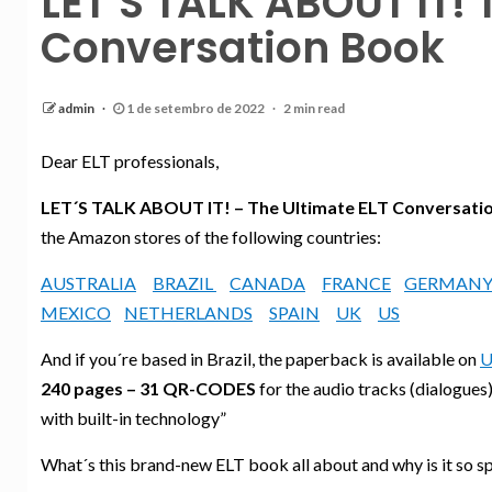
LET´S TALK ABOUT IT! 
Conversation Book
admin
1 de setembro de 2022
2 min read
Dear ELT professionals,
LET´S TALK ABOUT IT! – The Ultimate ELT Conversati
the Amazon stores of the following countries:
AUSTRALIA
BRAZIL
CANADA
FRANCE
GERMAN
MEXICO
NETHERLANDS
SPAIN
UK
US
And if you´re based in Brazil, the paperback is available on
U
240 pages – 31 QR-CODES
for the audio tracks (dialogue
with built-in technology”
What´s this brand-new ELT book all about and why is it so sp