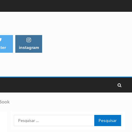
tter
instagram
 Book