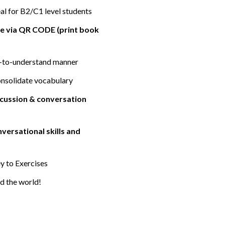
al for B2/C1 level students
le via QR CODE (print book
sy-to-understand manner
consolidate vocabulary
scussion & conversation
versational skills and
y to Exercises
d the world!