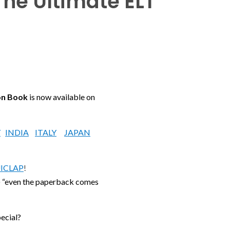
The Ultimate ELT
on Book
is now available on
Y
INDIA
ITALY
JAPAN
ICLAP
!
s) “even the paperback comes
ecial?