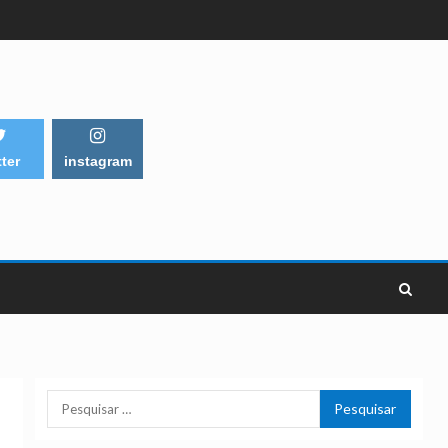
tter
instagram