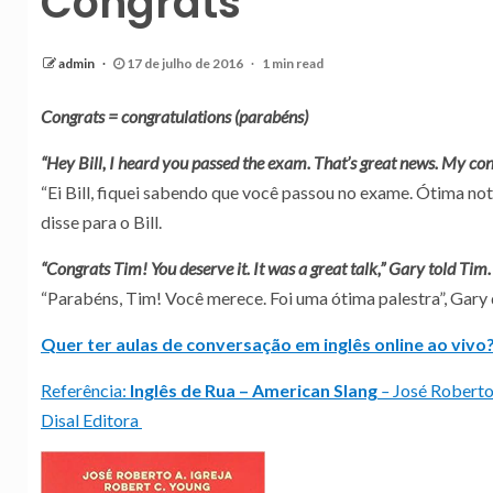
Congrats
admin
17 de julho de 2016
1 min read
Congrats = congratulations (parabéns)
“Hey Bill, I heard you passed the exam. That’s great news. My cong
“Ei Bill, fiquei sabendo que você passou no exame. Ótima no
disse para o Bill.
“Congrats Tim! You deserve it. It was a great talk,” Gary told Tim.
“Parabéns, Tim! Você merece. Foi uma ótima palestra”, Gary 
Quer ter aulas de conversação em inglês online ao vivo?
Referência:
Inglês de Rua – American Slang
–
José Roberto 
Disal Editora