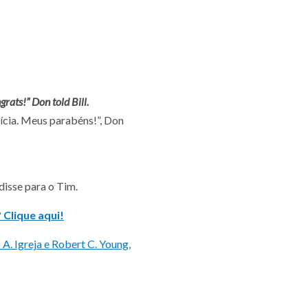
rats!” Don told Bill.
tícia. Meus parabéns!”, Don
disse para o Tim.
 Clique aqui!
A. Igreja e Robert C. Young,