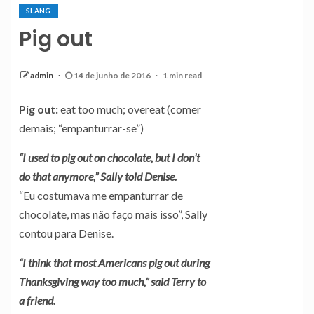
SLANG
Pig out
admin
14 de junho de 2016
1 min read
Pig out:
eat too much; overeat (comer
demais; “empanturrar-se”)
“I used to pig out on chocolate, but I don’t
do that anymore,” Sally told Denise.
“Eu costumava me empanturrar de
chocolate, mas não faço mais isso”, Sally
contou para Denise.
“I think that most Americans pig out during
Thanksgiving way too much,” said Terry to
a friend.