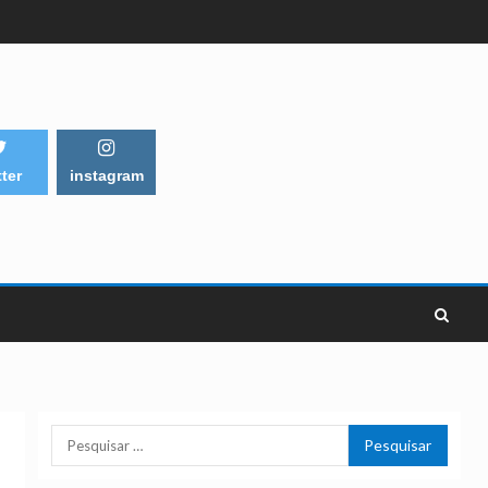
tter
instagram