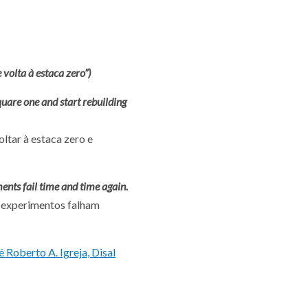
 volta à estaca zero”)
quare one and start
rebuilding
ltar à estaca zero e
ents fail time and time
again.
s experimentos falham
é Roberto A. Igreja, Disal