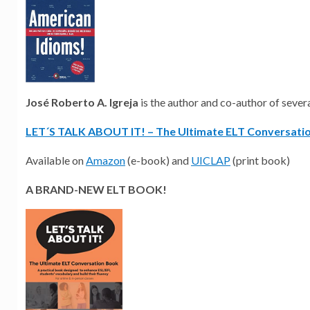
José Roberto A. Igreja
is the author and co-author of sever
LET´S TALK ABOUT IT! – The Ultimate ELT Conversati
Available on
Amazon
(e-book) and
UICLAP
(print book)
A BRAND-NEW ELT BOOK!