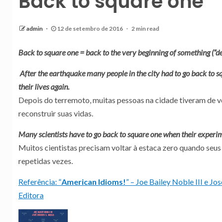
Back to square one
admin
12 de setembro de 2016
2 min read
Back to square one = back to the very beginning of something (“de
After the earthquake many people in the city had to go back to s
their lives again.
Depois do terremoto, muitas pessoas na cidade tiveram de vo
reconstruir suas vidas.
Many scientists have to go back to square one when their experim
Muitos cientistas precisam voltar à estaca zero quando seu
repetidas vezes.
Referência:
“
American Idioms!
”
– Joe Bailey Noble III e Jos
Editora