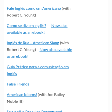
Fale Inglês como um Americano
(with
Robert C. Young)
Como se diz em inglês?
–
Now also
available as an ebook!
Inglês de Rua – American Slang
(with
Robert C. Young) –
Now also available
as an ebook!
Guia Prático para a comunicação em
Inglês
False Friends
American Idioms!
(with Joe Bailey
Noble III)
Say it all in Brazilian Portuguese!