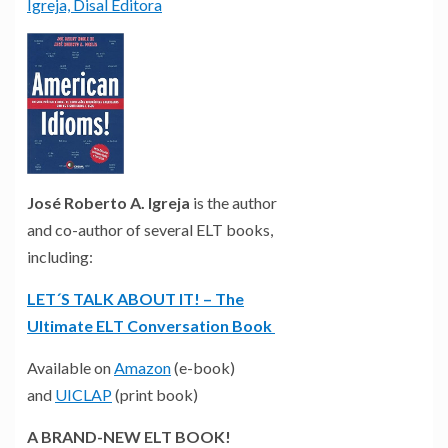
Igreja, Disal Editora
José Roberto A. Igreja
is the author
and co-author of several ELT books,
including:
LET´S TALK ABOUT IT! – The
Ultimate ELT Conversation Book
Available on
Amazon
(e-book)
and
UICLAP
(print book)
A BRAND-NEW ELT BOOK!