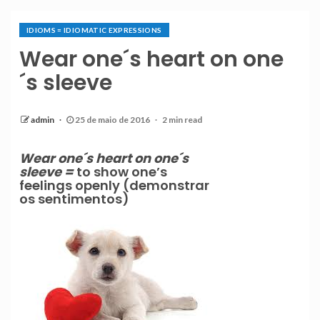
IDIOMS = IDIOMATIC EXPRESSIONS
Wear one´s heart on one
´s sleeve
admin
25 de maio de 2016
2 min read
Wear one´s heart on one´s
sleeve =
to show one’s
feelings openly (demonstrar
os sentimentos)