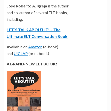
José Roberto A. Igreja
is the author
and co-author of several ELT books,
including:
LET´S TALK ABOUT IT! – The
Ultimate ELT Conversation Book
Available on
Amazon
(e-book)
and
UICLAP
(print book)
A BRAND-NEW ELT BOOK!