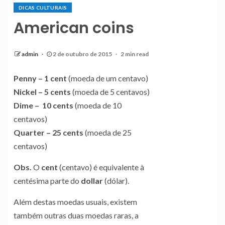
DICAS CULTURAIS
American coins
admin
2 de outubro de 2015
2 min read
Penny – 1 cent
(moeda de um centavo)
Nickel – 5 cents
(moeda de 5 centavos)
Dime – 10 cents
(moeda de 10
centavos)
Quarter – 25 cents
(moeda de 25
centavos)
Obs.
O
cent
(centavo) é equivalente à
centésima parte do
dollar
(dólar).
Além destas moedas usuais, existem
também outras duas moedas raras, a