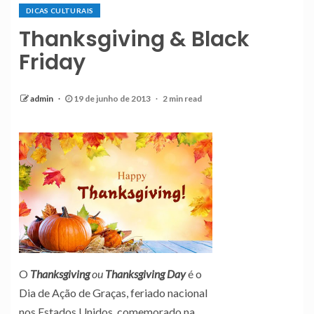
DICAS CULTURAIS
Thanksgiving & Black
Friday
admin
19 de junho de 2013
2 min read
O
Thanksgiving
ou
Thanksgiving Day
é o
Dia de Ação de Graças, feriado nacional
nos Estados Unidos, comemorado na