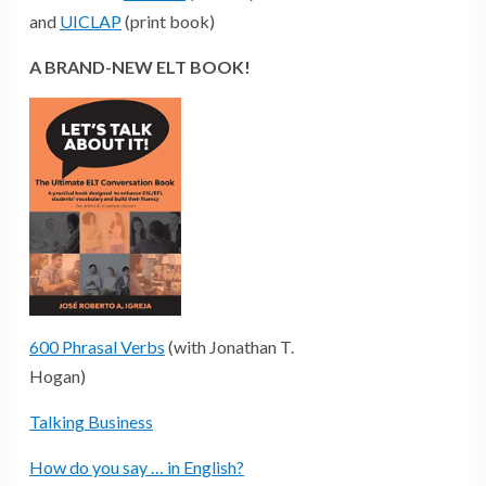
and
UICLAP
(print book)
A BRAND-NEW ELT BOOK!
600 Phrasal Verbs
(with Jonathan T.
Hogan)
Talking Business
How do you say … in English?