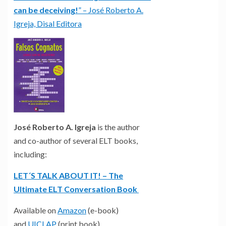
can be deceiving!
” – José Roberto A.
Igreja, Disal Editora
José Roberto A. Igreja
is the author
and co-author of several ELT books,
including:
LET´S TALK ABOUT IT! – The
Ultimate ELT Conversation Book
Available on
Amazon
(e-book)
and
UICLAP
(print book)