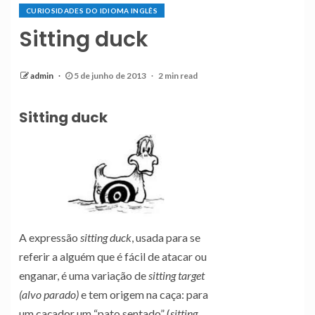
CURIOSIDADES DO IDIOMA INGLÊS
Sitting duck
admin
5 de junho de 2013
2 min read
Sitting duck
A expressão
sitting duck
, usada para se
referir a alguém que é fácil de atacar ou
enganar, é uma variação de
sitting target
(alvo parado)
e tem origem na caça: para
um caçador um “pato sentado” (
sitting