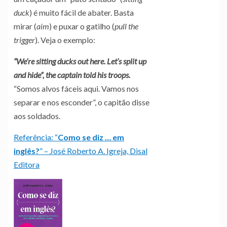
duck
) é muito fácil de abater. Basta
mirar (
aim
) e puxar o gatilho (
pull the
trigger
). Veja o exemplo:
“We’re sitting ducks out here. Let’s split up
and hide”, the captain told his troops.
“Somos alvos fáceis aqui. Vamos nos
separar e nos esconder”, o capitão disse
aos soldados.
Referência: “
Como se diz … em
inglês?
” – José Roberto A. Igreja, Disal
Editora