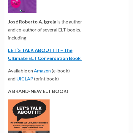
José Roberto A. Igreja
is the author
and co-author of several ELT books,
including:
LET´S TALK ABOUT IT! – The
Ultimate ELT Conversation Book
Available on
Amazon
(e-book)
and
UICLAP
(print book)
A BRAND-NEW ELT BOOK!