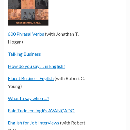
600 Phrasal Verbs
(with Jonathan T.
Hogan)
Talking Business
How do you say … in English?
Fluent Business English
(with Robert C.
Young)
What to say when …?
Fale Tudo em Inglês AVANÇADO
English for Job Interviews
(with Robert