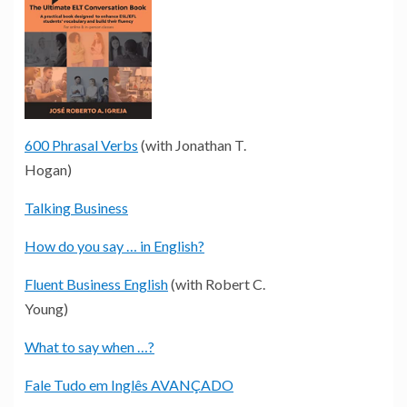
600 Phrasal Verbs
(with Jonathan T.
Hogan)
Talking Business
How do you say … in English?
Fluent Business English
(with Robert C.
Young)
What to say when …?
Fale Tudo em Inglês AVANÇADO