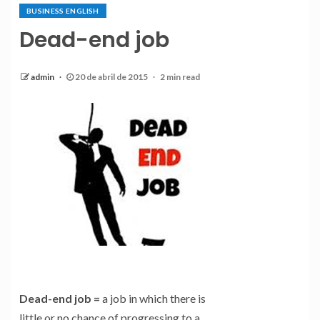
BUSINESS ENGLISH
Dead-end job
admin
20 de abril de 2015
2 min read
Dead-end job =
a job in which there is
little or no chance of progressing to a