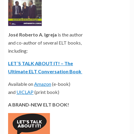
José Roberto A. Igreja
is the author
and co-author of several ELT books,
including:
LET´S TALK ABOUT IT! – The
Ultimate ELT Conversation Book
Available on
Amazon
(e-book)
and
UICLAP
(print book)
A BRAND-NEW ELT BOOK!