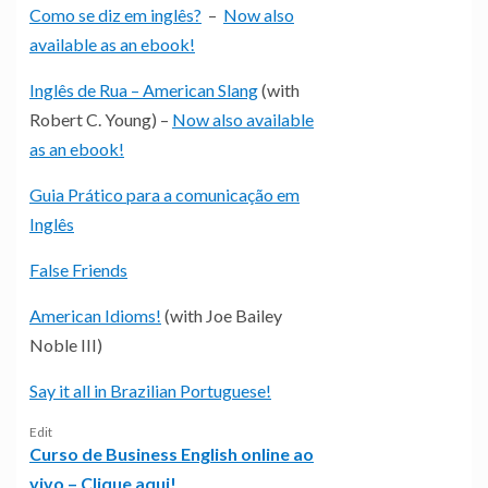
Como se diz em inglês?
–
Now also
available as an ebook!
Inglês de Rua – American Slang
(with
Robert C. Young) –
Now also available
as an ebook!
Guia Prático para a comunicação em
Inglês
False Friends
American Idioms!
(with Joe Bailey
Noble III)
Say it all in Brazilian Portuguese!
Edit
Curso de Business English online ao
vivo – Clique aqui!