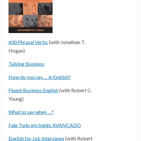
600 Phrasal Verbs
(with Jonathan T.
Hogan)
Talking Business
How do you say … in English?
Fluent Business English
(with Robert C.
Young)
What to say when …?
Fale Tudo em Inglês AVANÇADO
English for Job Interviews
(with Robert