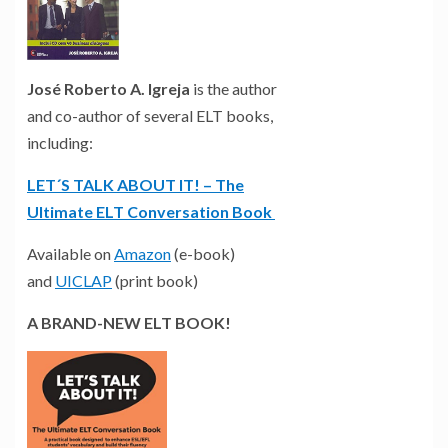
José Roberto A. Igreja
is the author
and co-author of several ELT books,
including:
LET´S TALK ABOUT IT! – The
Ultimate ELT Conversation Book
Available on
Amazon
(e-book)
and
UICLAP
(print book)
A BRAND-NEW ELT BOOK!