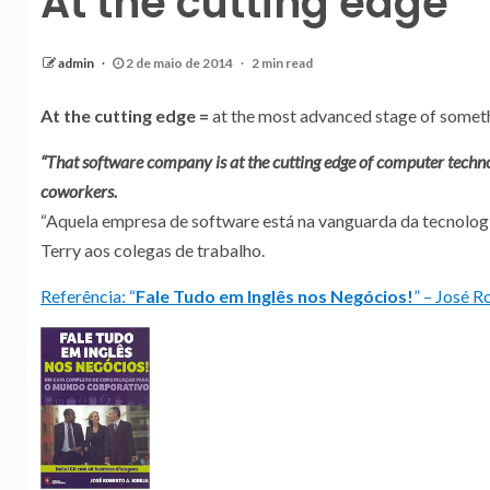
At the cutting edge
admin
2 de maio de 2014
2 min read
At the cutting edge
=
at the most advanced stage of somet
“That software company is at the cutting edge of computer technol
coworkers.
“Aquela empresa de software está na vanguarda da tecnolog
Terry aos colegas de trabalho.
Referência: “
Fale Tudo em Inglês nos Negócios!
” – José R