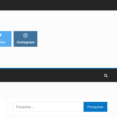
tter
instagram