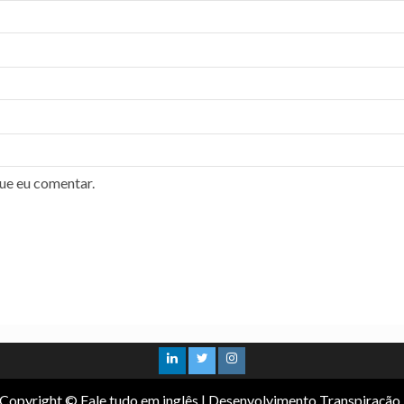
ue eu comentar.
Copyright © Fale tudo em inglês
|
Desenvolvimento Transpiração