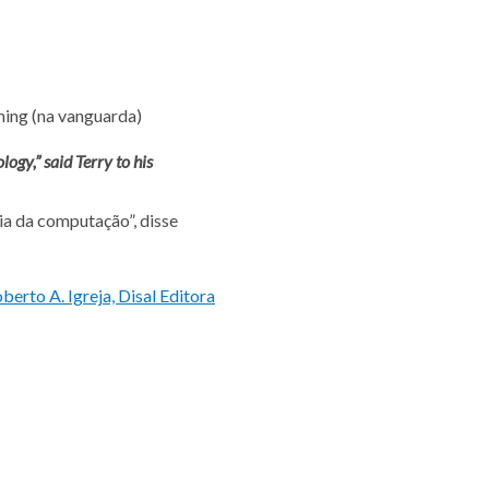
hing (na vanguarda)
ogy,” said Terry to his
ia da computação”, disse
oberto A. Igreja, Disal Editora