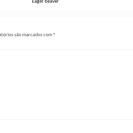
Eager beaver
tórios são marcados com
*