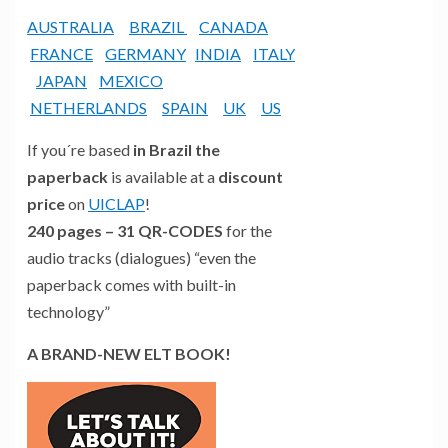
AUSTRALIA
BRAZIL
CANADA
FRANCE
GERMANY
INDIA
ITALY
JAPAN
MEXICO
NETHERLANDS
SPAIN
UK
US
If you´re based
in Brazil the
paperback
is available at a
discount
price
on
UICLAP
!
240 pages – 31 QR-CODES
for the
audio tracks (dialogues) “even the
paperback comes with built-in
technology”
A BRAND-NEW ELT BOOK!