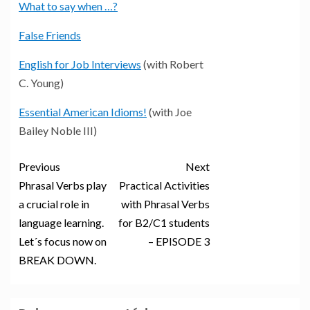
What to say when …?
False Friends
English for Job Interviews
(with Robert
C. Young)
Essential American Idioms!
(with Joe
Bailey Noble III)
Previous
Next
Phrasal Verbs play
Practical Activities
a crucial role in
with Phrasal Verbs
language learning.
for B2/C1 students
Let´s focus now on
– EPISODE 3
BREAK DOWN.