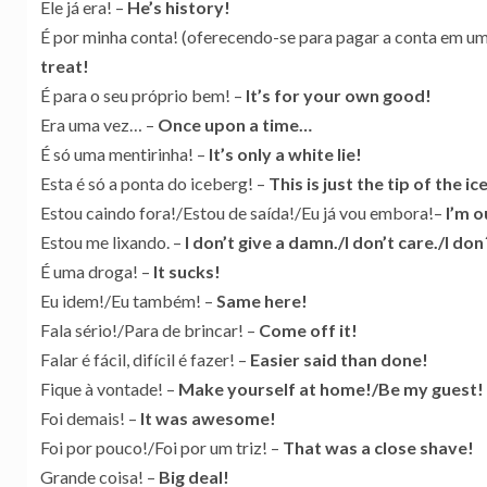
Ele já era! –
He’s history!
É por minha conta! (oferecendo-se para pagar a conta em um 
treat!
É para o seu próprio bem! –
It’s for your own good!
Era uma vez… –
Once upon a time…
É só uma mentirinha! –
It’s only a white lie!
Esta é só a ponta do iceberg! –
This is just the tip of the i
Estou caindo fora!/Estou de saída!/Eu já vou embora!–
I’m o
Estou me lixando. –
I don’t give a damn./I don’t care./I don´
É uma droga! –
It sucks!
Eu idem!/Eu também! –
Same here!
Fala sério!/Para de brincar! –
Come off it!
Falar é fácil, difícil é fazer! –
Easier said than done!
Fique à vontade! –
Make yourself at home!/Be my guest!
Foi demais! –
It was awesome!
Foi por pouco!/Foi por um triz! –
That was a close shave!
Grande coisa! –
Big deal!