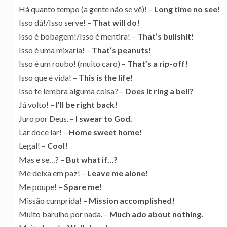
Há quanto tempo (a gente não se vê)! –
Long time no see!
Isso dá!/Isso serve! –
That will do!
Isso é bobagem!/Isso é mentira! –
That’s bullshit!
Isso é uma mixaria! –
That’s peanuts!
Isso é um roubo! (muito caro) –
That’s a rip-off!
Isso que é vida! –
This is the life!
Isso te lembra alguma coisa? –
Does it ring a bell?
Já volto! –
I’ll be right back!
Juro por Deus. –
I swear to God.
Lar doce lar! –
Home sweet home!
Legal! –
Cool!
Mas e se…? –
But what if…?
Me deixa em paz! –
Leave me alone!
Me poupe! –
Spare me!
Missão cumprida! –
Mission accomplished!
Muito barulho por nada. –
Much ado about nothing.