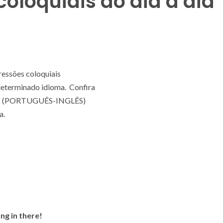
coloquiais do dia a dia
ressões coloquiais
 determinado idioma. Confira
iais (PORTUGUÊS-INGLÊS)
a.
ng in there!