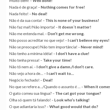
Muito bem! –
Well done!
Nada é de graça! –
Nothing comes for free!
Nada feito! –
No deal!
Não é da sua conta! –
This is none of your business!
Não faz mal!/Não importa! –
It doesn´t matter!
Não me entenda mal. –
Don’t get me wrong.
Não posso acreditar no que vejo! –
I can’t believe my eyes!
Não se preocupe!/Não tem importância! –
Never mind!
Não tenho a mínima idéia! –
I don’t have a clue!
Não tenha pressa! –
Take your time!
Não tô nem aí. –
I don’t give a damn./I don’t care.
Não vejo a hora de… –
I can’t wait to…
Negócio fechado! –
Deal!
No que se refere a…/Quando o assunto é … –
When it come
O gato comeu sua língua? –
The cat got your tongue?
Olha só quem tá falando! –
Look who’s talking!
O que adiantaria isso? –
What good would that do?