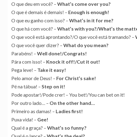
O que deu em você? –
What’s come over you?
O que é demais é demais! –
Enough is enough!
O que eu ganho com isso? –
What’s in it for me?
O que há com você? –
What’s with you?/What’s the matte
O que você está aprontando?/O que você está tramando? –
O que você quer dizer? –
What do you mean?
Parabéns! –
Well done!/Congrats!
Pára com isso! –
Knock it off!/Cut it out!
Pega leve! –
Take it easy!
Pelo amor de Deus! –
For Christ’s sake!
Pé na tábua! –
Step on it!
Pode apostar!/Pode crer! – You bet!/You can bet on it!
Por outro lado… –
On the other hand…
Primeiro as damas! –
Ladies first!
Puxa vida! –
Gee!
Qual é a graça? –
What’s so funny?
Qual é o lance? –
What’s the deal?