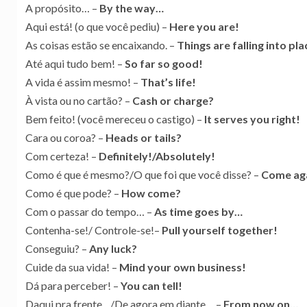
A propósito… –
By the way…
Aqui está! (o que você pediu) –
Here you are!
As coisas estão se encaixando. –
Things are falling into pla
Até aqui tudo bem! –
So far so good!
A vida é assim mesmo! –
That’s life!
À vista ou no cartão? –
Cash or charge?
Bem feito! (você mereceu o castigo) –
It serves you right!
Cara ou coroa? –
Heads or tails?
Com certeza! –
Definitely!/Absolutely!
Como é que é mesmo?/O que foi que você disse? –
Come ag
Como é que pode? –
How come?
Com o passar do tempo… –
As time goes by…
Contenha-se!/ Controle-se!–
Pull yourself together!
Conseguiu? –
Any luck?
Cuide da sua vida! –
Mind your own business!
Dá para perceber! –
You can tell!
Daqui pra frente…/De agora em diante… –
From now on…