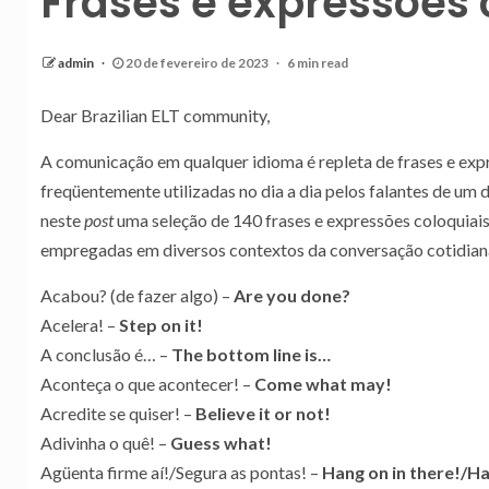
Frases e expressões 
admin
20 de fevereiro de 2023
6 min read
Dear Brazilian ELT community,
A comunicação em qualquer idioma é repleta de frases e exp
freqüentemente utilizadas no dia a dia pelos falantes de um
neste
post
uma seleção de 140 frases e expressões coloqu
empregadas em diversos contextos da conversação cotidian
Acabou? (de fazer algo) –
Are you done?
Acelera! –
Step on it!
A conclusão é… –
The bottom line is…
Aconteça o que acontecer! –
Come what may!
Acredite se quiser! –
Believe it or not!
Adivinha o quê! –
Guess what!
Agüenta firme aí!/Segura as pontas! –
Hang on in there!/Ha