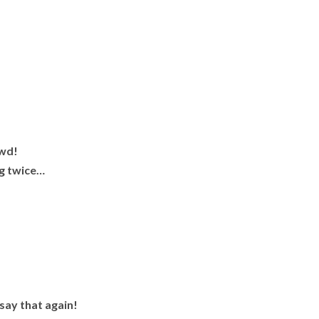
owd!
ng twice…
say that again!