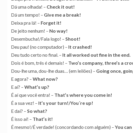
Dá uma olhada! –
Check it out!
Dá um tempo! –
Give me a break!
Deixa pra lá! –
Forget it!
De jeito nenhum! –
No way!
Desembucha!/Fala logo! –
Shoot!
Deu pau! (no computador) –
It crashed!
Deu tudo certo no final. –
It all worked out fine in the end.
Dois é bom, três é demais! –
Two’s company, three’s a cr
Dou-lhe uma, dou-lhe duas… (em leilões) –
Going once, goi
E agora? –
What now?
E aí? –
What’s up?
É aí que você entra! –
That’s where you come in!
É a sua vez! –
It’s your turn!/You´re up!
E daí? –
So what?
É isso aí! –
That’s it!
É mesmo!/É verdade! (concordando com alguém) –
You can 