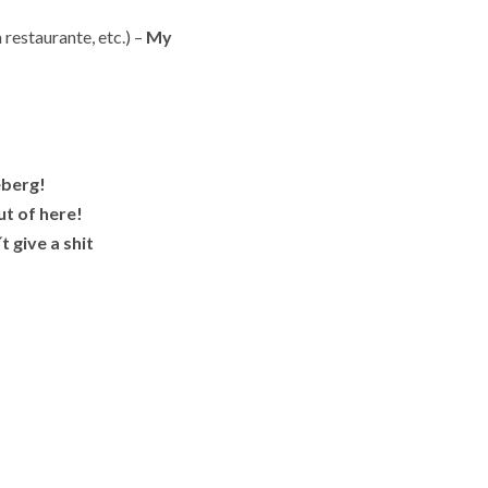
restaurante, etc.) –
My
ceberg!
ut of here!
t give a shit