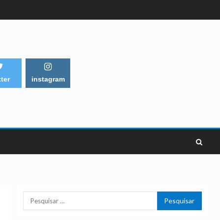
tter
instagram