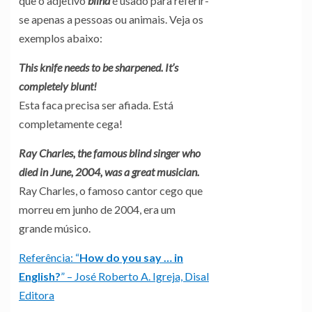
que o adjetivo
blind
é usado para referir-
se apenas a pessoas ou animais. Veja os
exemplos abaixo:
This knife needs to be sharpened. It’s
completely blunt!
Esta faca precisa ser afiada. Está
completamente cega!
Ray Charles, the famous blind singer who
died in June, 2004, was a great musician.
Ray Charles, o famoso cantor cego que
morreu em junho de 2004, era um
grande músico.
Referência: “
How do you say … in
English?
” – José Roberto A. Igreja, Disal
Editora