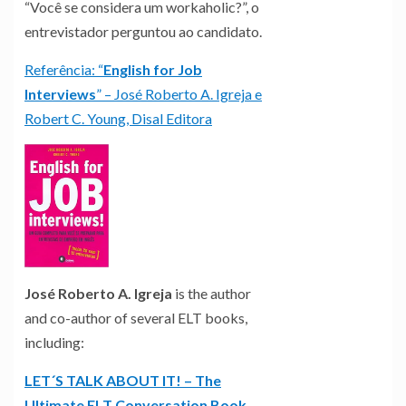
“Você se considera um workaholic?”, o
entrevistador perguntou ao candidato.
Referência: “
English for Job
Interviews
” – José Roberto A. Igreja e
Robert C. Young, Disal Editora
José Roberto A. Igreja
is the author
and co-author of several ELT books,
including:
LET´S TALK ABOUT IT! – The
Ultimate ELT Conversation Book