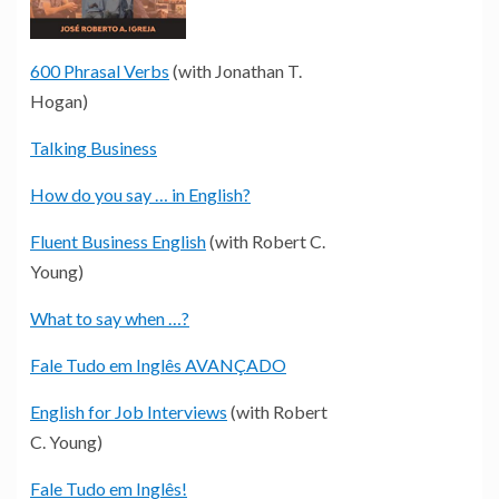
600 Phrasal Verbs
(with Jonathan T.
Hogan)
Talking Business
How do you say … in English?
Fluent Business English
(with Robert C.
Young)
What to say when …?
Fale Tudo em Inglês AVANÇADO
English for Job Interviews
(with Robert
C. Young)
Fale Tudo em Inglês!