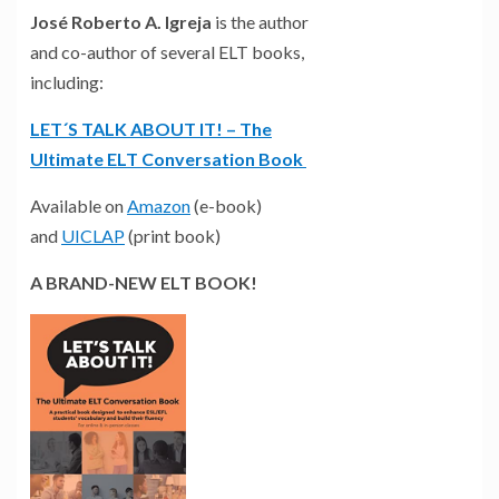
José Roberto A. Igreja
is the author
and co-author of several ELT books,
including:
LET´S TALK ABOUT IT! – The
Ultimate ELT Conversation Book
Available on
Amazon
(e-book)
and
UICLAP
(print book)
A BRAND-NEW ELT BOOK!