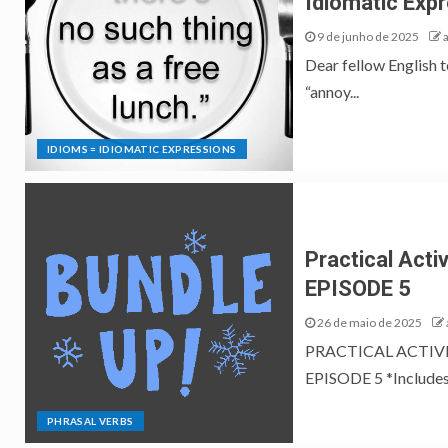
Idiomatic Expr
9 de junho de 2025
Dear fellow English 
“annoy...
IDIOMS = IDIOMATIC EXPRESSIONS
Practical Acti
EPISODE 5
26 de maio de 2025
PRACTICAL ACTIVI
EPISODE 5 *Includes L
PHRASAL VERBS