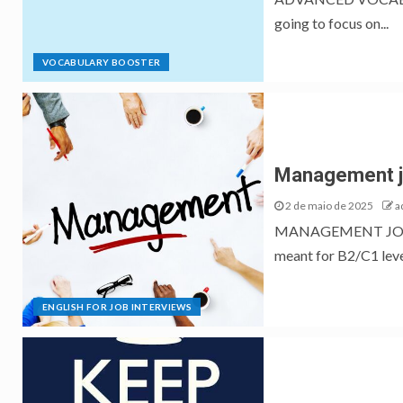
going to focus on...
VOCABULARY BOOSTER
Management jo
2 de maio de 2025
a
MANAGEMENT JOB I
meant for B2/C1 level
ENGLISH FOR JOB INTERVIEWS