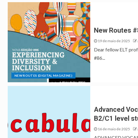
New Routes #
19 de maio de 2025
Dear fellow ELT pro
#86...
NEW ROUTES (DIGITAL MAGAZINE)
Advanced Voca
B2/C1 level s
16 de maio de 2025
ADVANCED VOCABUL