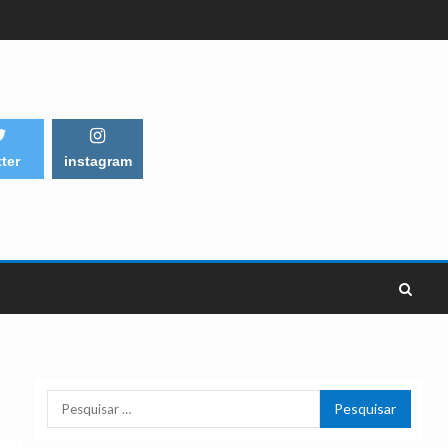
tter
instagram