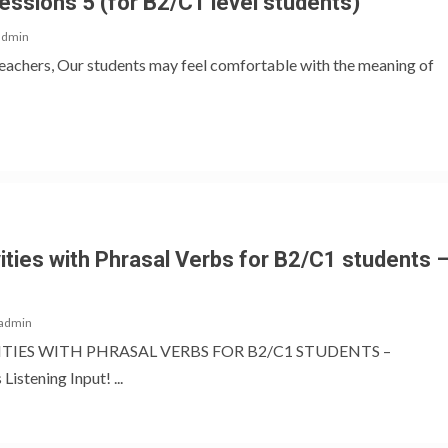
essions 5 (for B2/C1 level students)
admin
teachers, Our students may feel comfortable with the meaning of
vities with Phrasal Verbs for B2/C1 students 
admin
TIES WITH PHRASAL VERBS FOR B2/C1 STUDENTS –
istening Input! ...