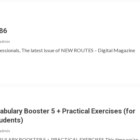
86
admin
fessionals, The latest issue of NEW ROUTES – Digital Magazine
bulary Booster 5 + Practical Exercises (for
tudents)
admin
ARY BOOSTER 5 + PRACTICAL EXERCISES This time we´re