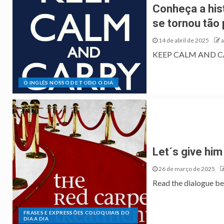
Conheça a hist
se tornou tão
14 de abril de 2025
KEEP CALM AND CARRY
O INGLÊS NOSSO DE TODO O DIA
Let´s give him
26 de março de 2025
Read the dialogue bel
FRASES E EXPRESSÕES COLOQUIAIS DO
DIA A DIA