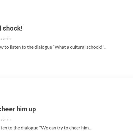
l shock!
admin
w to listen to the dialogue “What a cultural schock!”...
cheer him up
admin
isten to the dialogue “We can try to cheer him...