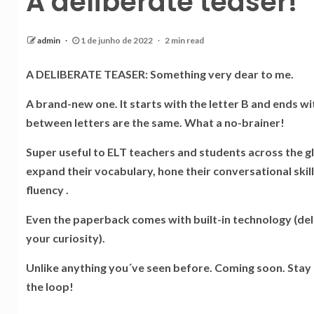
A deliberate teaser!
admin
1 de junho de 2022
2 min read
A DELIBERATE TEASER: Something very dear to me.
A brand-new one. It starts with the letter B and ends wi
between letters are the same.
What a no-brainer!
Super useful to ELT teachers and students across the g
expand their vocabulary, hone their conversational skil
fluency .
Even the paperback comes with built-in technology (de
your curiosity).
Unlike anything you´ve seen before. Coming soon. Stay t
the loop!