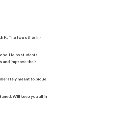
th K. The two other in-
lobe. Helps students
ls and improve their
liberately meant to pique
uned. Will keep you all in