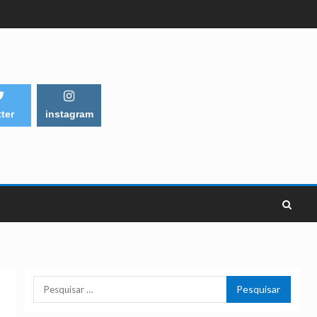
tter
instagram