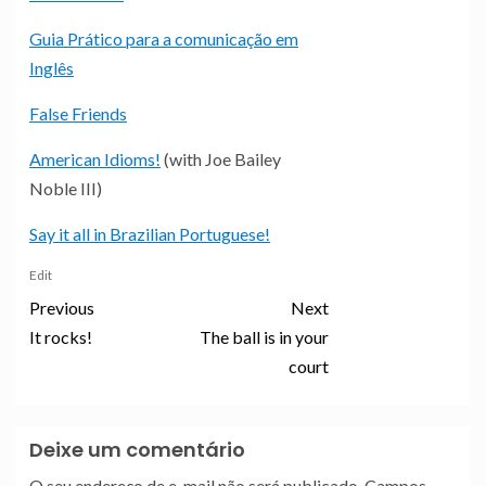
Guia Prático para a comunicação em
Inglês
False Friends
American Idioms!
(with Joe Bailey
Noble III)
Say it all in Brazilian Portuguese!
Edit
Previous
Next
It rocks!
The ball is in your
court
Deixe um comentário
O seu endereço de e-mail não será publicado.
Campos