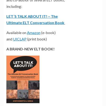
including:
LET´S TALK ABOUT IT! – The
Ultimate ELT Conversation Book
Available on
Amazon
(e-book)
and
UICLAP
(print book)
A BRAND-NEW ELT BOOK!