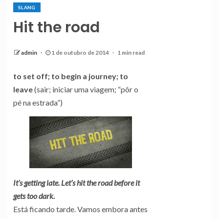
SLANG
Hit the road
admin
1 de outubro de 2014
1 min read
to set off; to begin a journey; to
leave
(sair; iniciar uma viagem; “pôr o
pé na estrada”)
It’s getting late. Let’s hit the road before it
gets too dark.
Está ficando tarde. Vamos embora antes