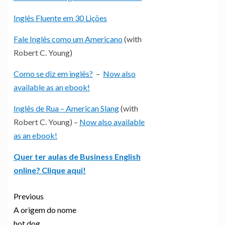
Inglês Fluente em 30 Lições
Fale Inglês como um Americano
(with
Robert C. Young)
Como se diz em inglês?
–
Now also
available as an ebook!
Inglês de Rua – American Slang
(with
Robert C. Young) –
Now also available
as an ebook!
Quer ter aulas de Business English
online? Clique aqui!
Previous
A origem do nome
hot dog …