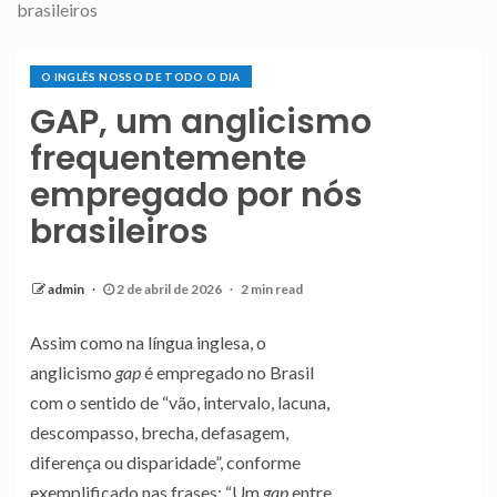
brasileiros
O INGLÊS NOSSO DE TODO O DIA
GAP, um anglicismo
frequentemente
empregado por nós
brasileiros
admin
2 de abril de 2026
2 min read
Assim como na língua inglesa, o
anglicismo
gap
é empregado no Brasil
com o sentido de “vão, intervalo, lacuna,
descompasso, brecha, defasagem,
diferença ou disparidade”, conforme
exemplificado nas frases: “Um
gap
entre