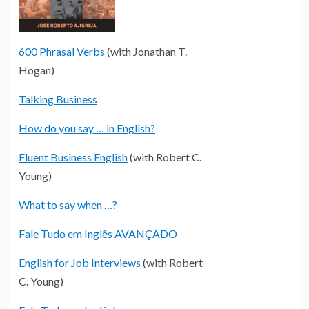
600 Phrasal Verbs
(with Jonathan T.
Hogan)
Talking Business
How do you say … in English?
Fluent Business English
(with Robert C.
Young)
What to say when …?
Fale Tudo em Inglês AVANÇADO
English for Job Interviews
(with Robert
C. Young)