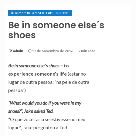
IDIOMS = IDIOMATIC EXPRESSIONS
Be in someone else´s
shoes
admin
17 de novembro de 2016
2 min read
Be in someone else´s shoes =
to
experience someone’s life
(estar no
lugar de outra pessoa; “na pele de outra
pessoa”)
“What would you do if you were in my
shoes?”, Jake asked Ted.
“O que você faria se estivesse no meu
lugar?, Jake perguntou a Ted.