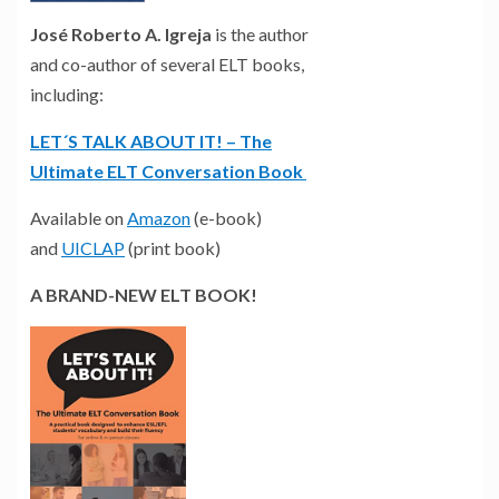
José Roberto A. Igreja
is the author
and co-author of several ELT books,
including:
LET´S TALK ABOUT IT! – The
Ultimate ELT Conversation Book
Available on
Amazon
(e-book)
and
UICLAP
(print book)
A BRAND-NEW ELT BOOK!