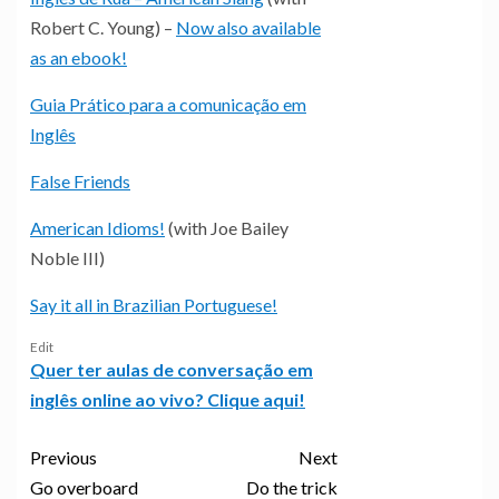
Robert C. Young) –
Now also available
as an ebook!
Guia Prático para a comunicação em
Inglês
False Friends
American Idioms!
(with Joe Bailey
Noble III)
Say it all in Brazilian Portuguese!
Edit
Quer ter aulas de conversação em
inglês online ao vivo? Clique aqui!
Previous
Next
Go overboard
Do the trick