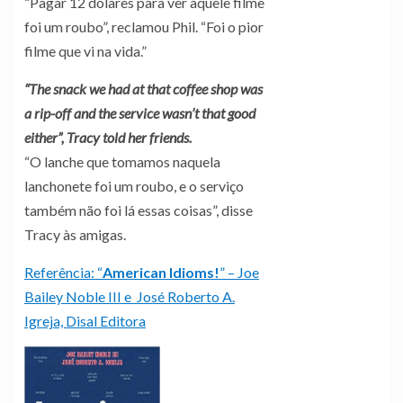
“Pagar 12 dólares para ver aquele filme
foi um roubo”, reclamou Phil. “Foi o pior
filme que vi na vida.”
“The snack we had at that coffee shop was
a rip-off and the service wasn’t that good
either”, Tracy told her friends.
“O lanche que tomamos naquela
lanchonete foi um roubo, e o serviço
também não foi lá essas coisas”, disse
Tracy às amigas.
Referência: “
American Idioms!
” – Joe
Bailey Noble III e José Roberto A.
Igreja, Disal Editora