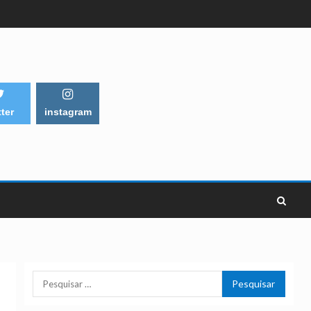
tter
instagram