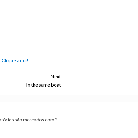
 Clique aqui!
Next
In the same boat
tórios são marcados com
*