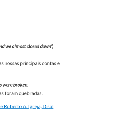
and we almost closed down”,
s nossas principais contas e
s were broken.
las foram quebradas.
sé Roberto A. Igreja, Disal