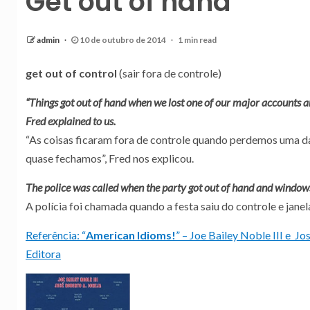
Get out of hand
admin
10 de outubro de 2014
1 min read
get out of control
(sair fora de controle)
“Things got out of hand when we lost one of our major accounts 
Fred explained to us.
“As coisas ficaram fora de controle quando perdemos uma da
quase fechamos”, Fred nos explicou.
The police was called when the party got out of hand and window
A polícia foi chamada quando a festa saiu do controle e jane
Referência: “
American Idioms!
” – Joe Bailey Noble III e Jo
Editora