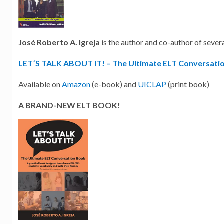
José Roberto A. Igreja
is the author and co-author of sever
LET´S TALK ABOUT IT! – The Ultimate ELT Conversati
Available on
Amazon
(e-book) and
UICLAP
(print book)
A BRAND-NEW ELT BOOK!