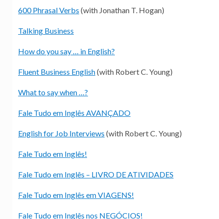
600 Phrasal Verbs
(with Jonathan T. Hogan)
Talking Business
How do you say … in English?
Fluent Business English
(with Robert C. Young)
What to say when …?
Fale Tudo em Inglês AVANÇADO
English for Job Interviews
(with Robert C. Young)
Fale Tudo em Inglês!
Fale Tudo em Inglês – LIVRO DE ATIVIDADES
Fale Tudo em Inglês em VIAGENS!
Fale Tudo em Inglês nos NEGÓCIOS!