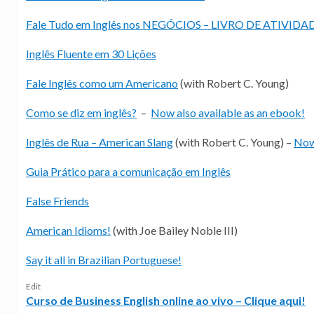
Fale Tudo em Inglês nos NEGÓCIOS – LIVRO DE ATIVIDA
Inglês Fluente em 30 Lições
Fale Inglês como um Americano
(with Robert C. Young)
Como se diz em inglês?
–
Now also available as an ebook!
Inglês de Rua – American Slang
(with Robert C. Young) –
Now 
Guia Prático para a comunicação em Inglês
False Friends
American Idioms!
(with Joe Bailey Noble III)
Say it all in Brazilian Portuguese!
Edit
Curso de Business English online ao vivo – Clique aqui!