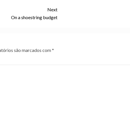
Next
On a shoestring budget
tórios são marcados com
*