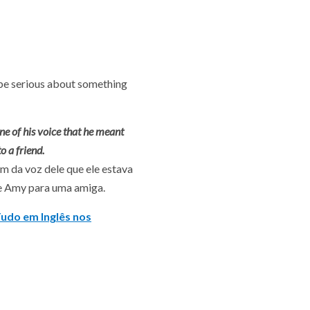
be serious about something
tone of his voice that he meant
o a friend.
om da voz dele que ele estava
sse Amy para uma amiga.
Tudo em Inglês nos