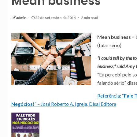
Mean business
admin
22 de setembro de 2014
2 min read
Mean business =
(falar sério)
“I could tell by the 
business,” said Amy t
“Eu percebi pelo t
falando sério”, di
Referência: “
Fale 
Negócios!
” – José Roberto A. Igreja, Disal Editora