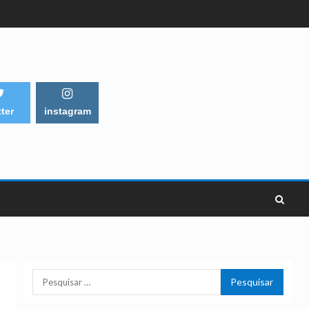
tter
instagram