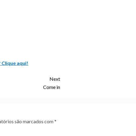
 Clique aqui!
Next
Come in
tórios são marcados com
*