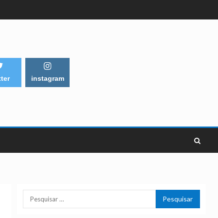
tter
instagram