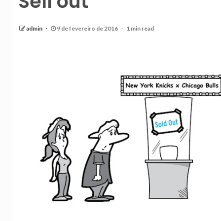
Sell out
admin
9 de fevereiro de 2016
1 min read