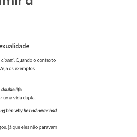
umir a
sexualidade
 closet
”. Quando o contexto
 Veja os exemplos
 double life.
r uma vida dupla.
king him why he had never had
os, já que eles não paravam