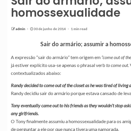
Sair do armário; ass
homossexualidade
admin
30 de junho de 2014
1 min read
Sair do armário; assumir a homos
A expressão “sair do armário” tem origem em
“come out of the
já estiver explícito usa-se apenas o phrasal verb
to come out
.
contextualizados abaixo:
Randy decided to come out of the closet as he was tired of living a
Randy decidiu sair do armário porque estava cansado de leva
Tony eventually came out to his friends as they wouldn’t stop as
any girlfriends.
O Tony finalmente assumiu a homossexualidade para os amig
de perguntar a ele por que nunca tivera uma namorada.