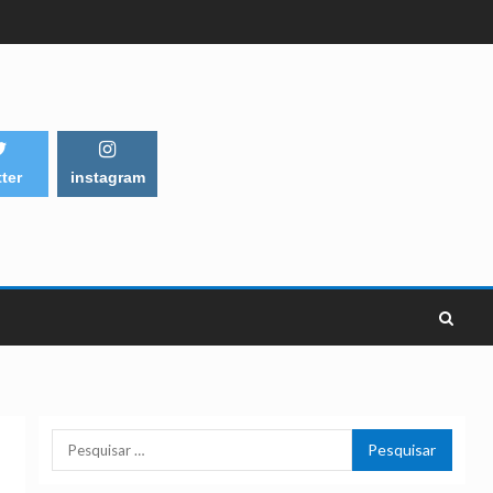
tter
instagram