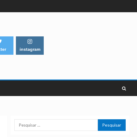
tter
instagram