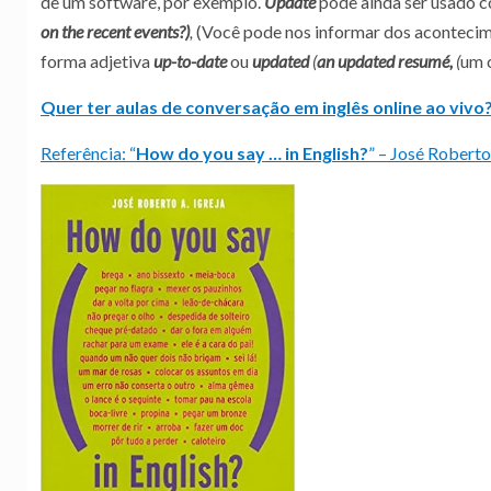
de um software, por exemplo.
Update
pode ainda ser usado c
on the recent events?)
,
(Você pode nos informar dos acontecim
forma adjetiva
up-to-date
ou
updated
(
an updated resumé,
(
um c
Quer ter aulas de conversação em inglês online ao vivo?
Referência: “
How do you say … in English?
” – José Roberto 