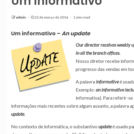
Um informativo
admin
22 de março de 2016
1 min read
Um informativo –
An update
Our director receives weekly u
in all the branch offices.
Nosso diretor recebe inform
progresso das vendas em todas
A palavra
informative
é usada
Exemplo:
an informative lect
informativa). Para referir-se
informações mais recentes sobre algum assunto, a palavra a
update
.
No contexto de informática, o substantivo
update
é usado par