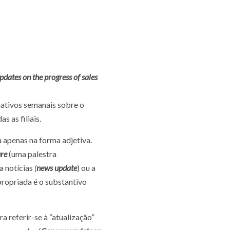
pdates on the progress of sales
ativos semanais sobre o
 as filiais.
 apenas na forma adjetiva.
ure
(uma palestra
 a notícias
(
news update
) ou a
propriada é o substantivo
a referir-se à “atualização”