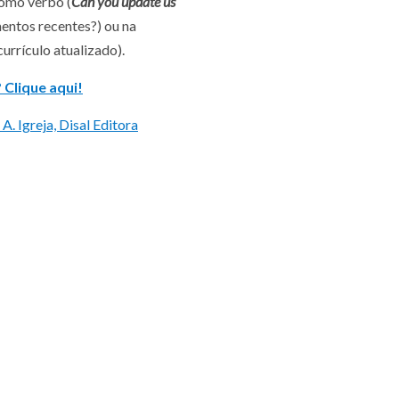
omo verbo (
Can you update us
entos recentes?) ou na
urrículo atualizado).
 Clique aqui!
A. Igreja, Disal Editora