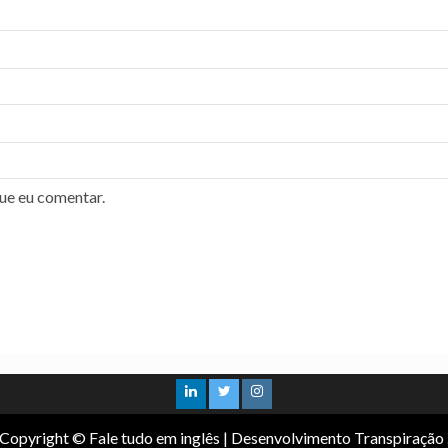
ue eu comentar.
Copyright © Fale tudo em inglês
|
Desenvolvimento Transpiração