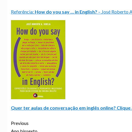
Referência:
How do you say … in English?
– José Roberto A.
Quer ter aulas de conversação em inglês online? Clique 
Previous
Ano bissexto