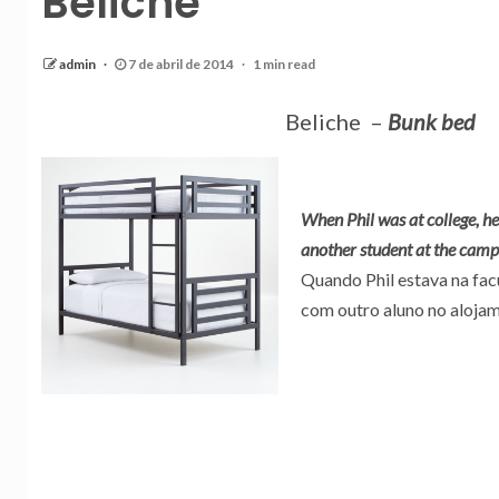
Beliche
admin
7 de abril de 2014
1 min read
Beliche –
Bunk bed
When Phil was at college, he
another student at the camp
Quando Phil estava na facu
com outro aluno no aloja