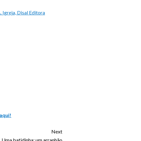
 Igreja, Disal Editora
aqui!
Next
Uma batidinha; um arranhão