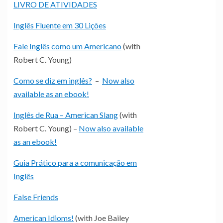
LIVRO DE ATIVIDADES
Inglês Fluente em 30 Lições
Fale Inglês como um Americano
(with
Robert C. Young)
Como se diz em inglês?
–
Now also
available as an ebook!
Inglês de Rua – American Slang
(with
Robert C. Young) –
Now also available
as an ebook!
Guia Prático para a comunicação em
Inglês
False Friends
American Idioms!
(with Joe Bailey