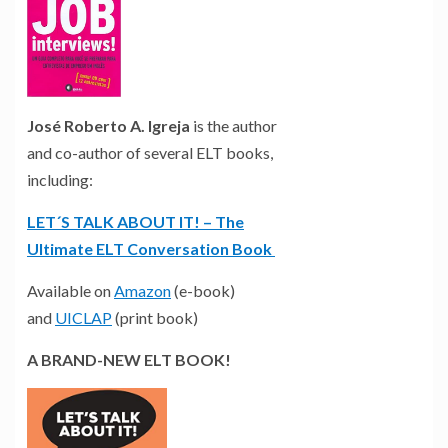
José Roberto A. Igreja
is the author
and co-author of several ELT books,
including:
LET´S TALK ABOUT IT! – The
Ultimate ELT Conversation Book
Available on
Amazon
(e-book)
and
UICLAP
(print book)
A BRAND-NEW ELT BOOK!