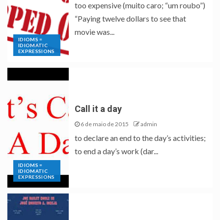
too expensive (muito caro; “um roubo”)
“Paying twelve dollars to see that
movie was...
IDIOMS =
IDIOMATIC
EXPRESSIONS
Call it a day
6 de maio de 2015
admin
to declare an end to the day’s activities;
to end a day’s work (dar...
IDIOMS =
IDIOMATIC
EXPRESSIONS