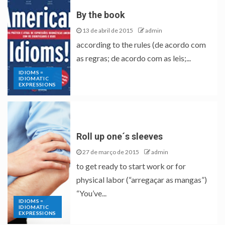
By the book
13 de abril de 2015
admin
according to the rules (de acordo com
as regras; de acordo com as leis;...
IDIOMS =
IDIOMATIC
EXPRESSIONS
Roll up one´s sleeves
27 de março de 2015
admin
to get ready to start work or for
physical labor (“arregaçar as mangas”)
“You’ve...
IDIOMS =
IDIOMATIC
EXPRESSIONS