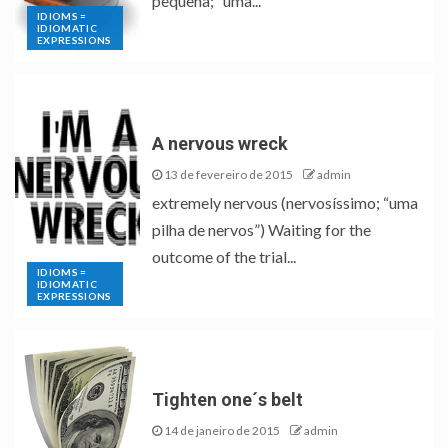
pequena; “uma...
IDIOMS =
IDIOMATIC
EXPRESSIONS
A nervous wreck
13 de fevereiro de 2015
admin
extremely nervous (nervosíssimo; “uma
pilha de nervos”) Waiting for the
outcome of the trial...
IDIOMS =
IDIOMATIC
EXPRESSIONS
Tighten one´s belt
14 de janeiro de 2015
admin