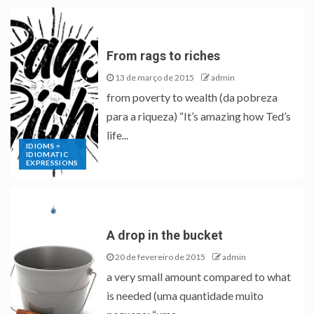
From rags to riches
13 de março de 2015
admin
from poverty to wealth (da pobreza
para a riqueza) “It’s amazing how Ted’s
life...
IDIOMS =
IDIOMATIC
EXPRESSIONS
A drop in the bucket
20 de fevereiro de 2015
admin
a very small amount compared to what
is needed (uma quantidade muito