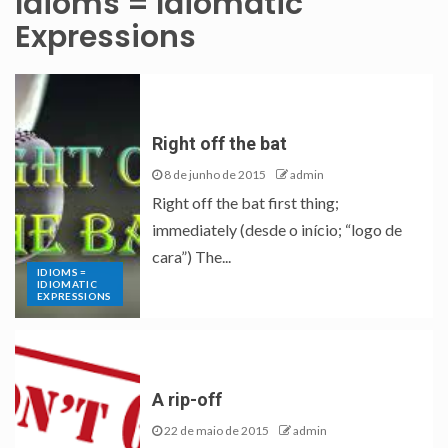
Idioms = Idiomatic
Expressions
Right off the bat
8 de junho de 2015
admin
Right off the bat first thing;
immediately (desde o início; “logo de
cara”) The...
IDIOMS =
IDIOMATIC
EXPRESSIONS
A rip-off
22 de maio de 2015
admin