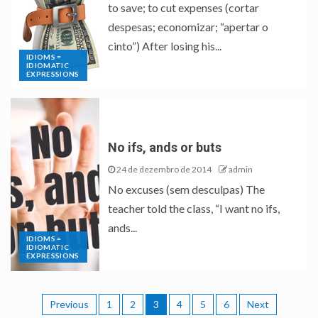
to save; to cut expenses (cortar
despesas; economizar; “apertar o
cinto”) After losing his...
IDIOMS =
IDIOMATIC
EXPRESSIONS
No ifs, ands or buts
24 de dezembro de 2014
admin
No excuses (sem desculpas) The
teacher told the class, “I want no ifs,
ands...
IDIOMS =
IDIOMATIC
EXPRESSIONS
Previous
1
2
3
4
5
6
Next